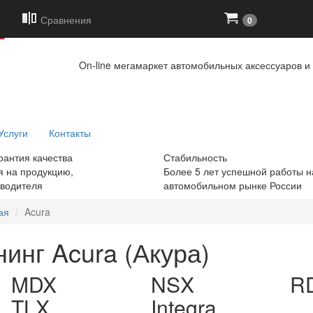
+7
(919)
6
Сравнения
0
On-line мегамаркет автомобильных аксессуаров и 
Услуги
Контакты
рантия качества
Стабильность
я на продукцию,
Более 5 лет успешной работы н
зводителя
автомобильном рынке России
ая
Acura
инг Acura (Акура)
MDX
NSX
R
TLX
Integra