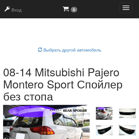
+7
(919)
639-21-90
Вход
0
Выбрать область тюнинга
Выбрать другой автомобиль
08-14 Mitsubishi Pajero
Montero Sport Спойлер
без стопа