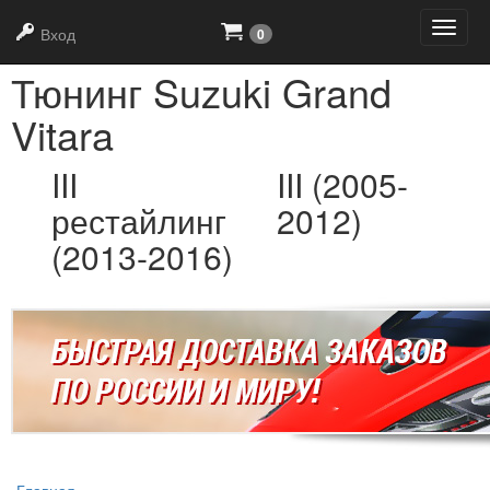
+7
(919)
639-21-90
Вход
0
Тюнинг Suzuki Grand
Vitara
III
III (2005-
рестайлинг
2012)
(2013-2016)