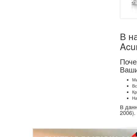
В н
Acu
Поче
Ваши
Мы
Вс
Кр
На
В данн
2006).