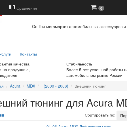
+7
(919)
6
Сравнения
0
On-line мегамаркет автомобильных аксессуаров и 
Услуги
Контакты
рантия качества
Стабильность
я на продукцию,
Более 5 лет успешной работы н
зводителя
автомобильном рынке России
ая
Acura
MDX
I (2000 - 2006)
Внешний тюнинг
шний тюнинг для Acura MDX
Сортировать по:
Пор
01-06 Acura MDX Дефлекторы окон