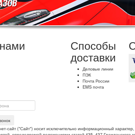
 нами
Способы
С
доставки
Деловые линии
ПЭК
Почта России
EMS почта
вонок
ет-сайт ("Сайт") носит исключительно информационный характер,
фертой, определяемой положениями статей 435, 437 Гражданского 